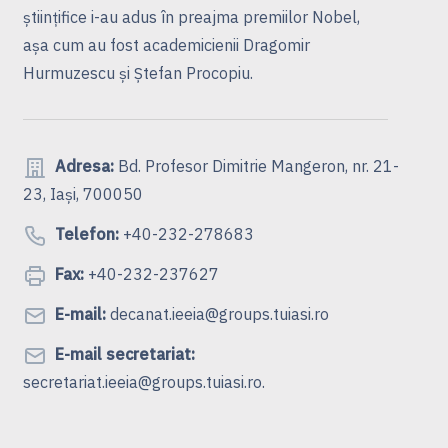
ştiinţifice i-au adus în preajma premiilor Nobel,
aşa cum au fost academicienii Dragomir
Hurmuzescu şi Ştefan Procopiu.
Adresa:
Bd. Profesor Dimitrie Mangeron, nr. 21-
23, Iași, 700050
Telefon:
+40-232-278683
Fax:
+40-232-237627
E-mail:
decanat.ieeia@groups.tuiasi.ro
E-mail secretariat:
secretariat.ieeia@groups.tuiasi.ro.