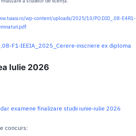
inalizare a studiilor de licență:
ww.tuiasi.ro/wp-
content/uploads/2025/10/PO.
DID_.08-E4R1-
emnaturi.pdf
.08-F1-IEEIA_2025_Cerere-inscriere ex diploma
a Iulie 2026
dar examene finalizare studii iunie-iulie 2026
e concurs: