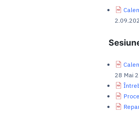
Calen
2.09.20
Sesiune
Calen
28 Mai 
Între
Proce
Repar