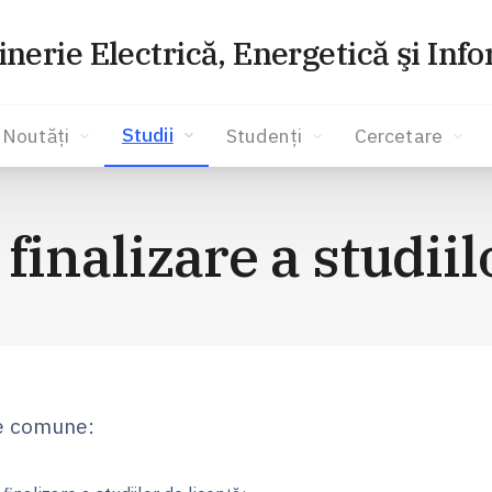
inerie Electrică, Energetică şi Inf
Studii
Noutăți
Studenți
Cercetare
inalizare a studiil
 comune: