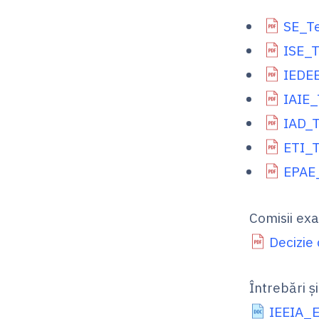
SE_Te
ISE_T
IEDEE
IAIE_
IAD_T
ETI_T
EPAE_
Comisii ex
Decizie
Întrebări ș
IEEIA_E