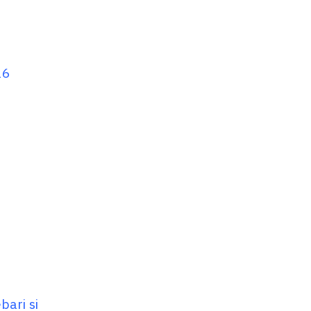
26
ari si