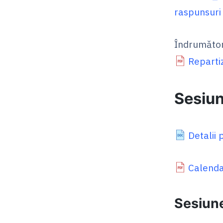
raspunsuri
Îndrumător
Reparti
Sesiun
Detalii 
Calenda
Sesiun