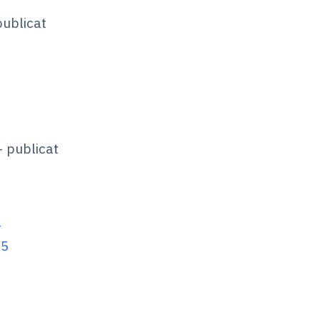
ublicat
 publicat
ă
25