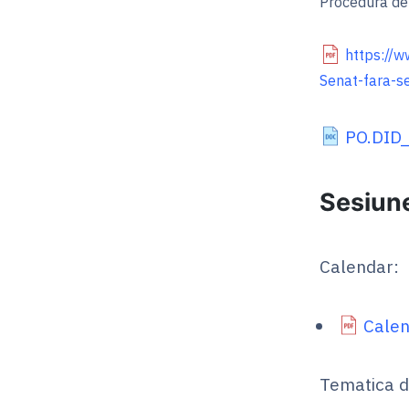
Procedura de f
https://w
Senat-
fara-s
PO.DID_
Sesiune
Calendar:
Calen
Tematica d