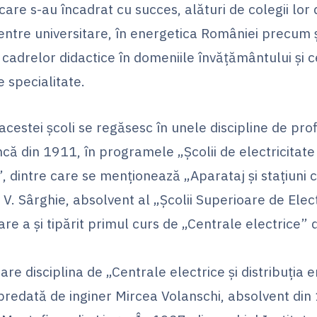
care s-au încadrat cu succes, alături de colegii lor 
entre universitare, în energetica României precum ş
 cadrelor didactice în domeniile învăţământului şi c
de specialitate.
acestei şcoli se regăsesc în unele discipline de profi
ncă din 1911, în programele „Şcolii de electricitate
”, dintre care se menţionează „Aparataj şi staţiuni 
V. Sârghie, absolvent al „Şcolii Superioare de Elect
care a şi tipărit primul curs de „Centrale electrice” 
re disciplina de „Centrale electrice şi distribuţia e
predată de inginer Mircea Volanschi, absolvent din