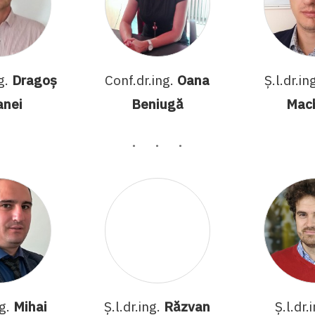
g.
Dragoș
Conf.dr.ing.
Oana
Ș.l.dr.in
anei
Beniugă
Mac
ng.
Mihai
Ș.l.dr.ing.
Răzvan
Ș.l.dr.