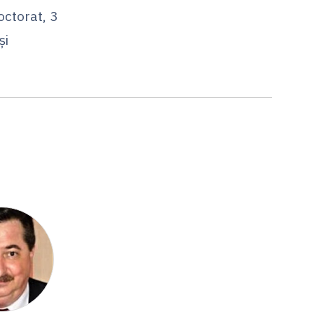
octorat, 3
şi