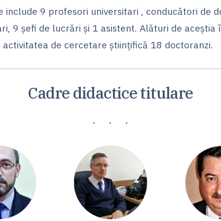
e include 9 profesori universitari , conducători de d
i, 9 şefi de lucrări şi 1 asistent. Alături de aceştia î
activitatea de cercetare ştiinţifică 18 doctoranzi.
Cadre didactice titulare