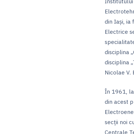
Institutulu
Electrotehn
din Iaşi, i
Electrice s
specialitate
disciplina 
disciplina 
Nicolae V. 
În 1961, la
din acest p
Electroener
secţii noi 
Centrale T