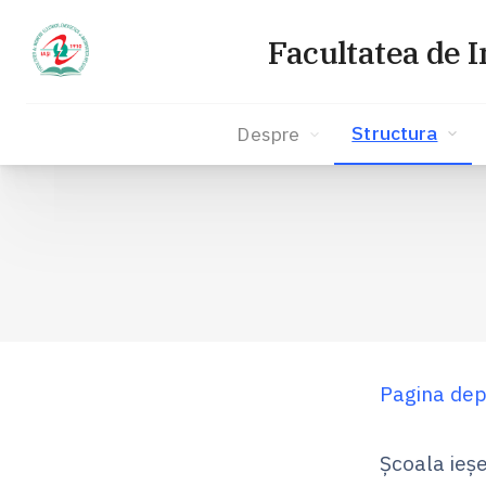
Facultatea de I
Structura
Despre
Sari
la
conținut
Pagina dep
Şcoala ieş