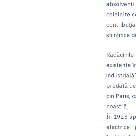
absolvenţi 
celelalte c
contribuţia
ştiinţifice 
Rădăcinile 
existente î
industrială
predată de 
din Paris, 
noastră.
În 1923 apa
electrice” 