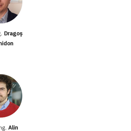
g.
Dragoș
hidon
ing.
Alin