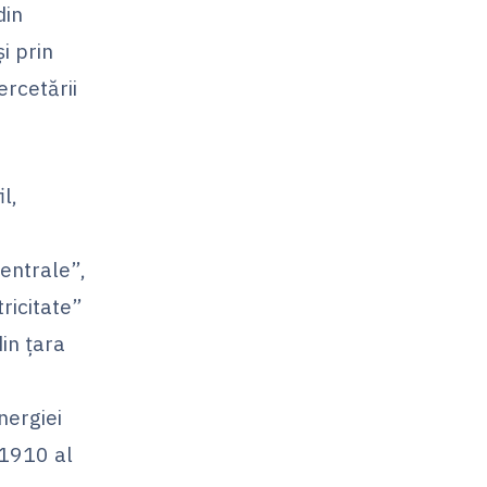
din
i prin
ercetării
l,
centrale”,
ricitate”
din ţara
nergiei
 1910 al