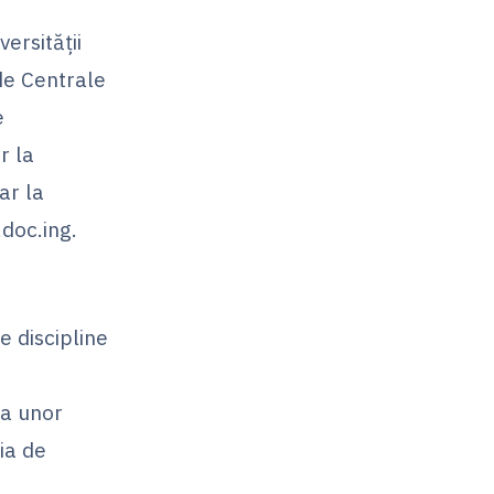
ersităţii
 de Centrale
e
r la
ar la
.doc.ing.
e discipline
ia unor
ia de