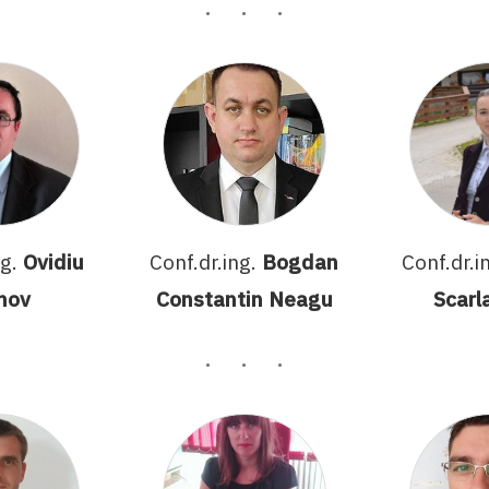
ng.
Ovidiu
Conf.dr.ing.
Bogdan
Conf.dr.i
nov
Constantin Neagu
Scarl