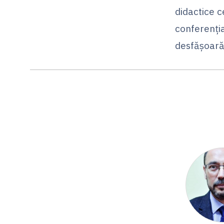
didactice c
conferenţiar
desfăşoară 