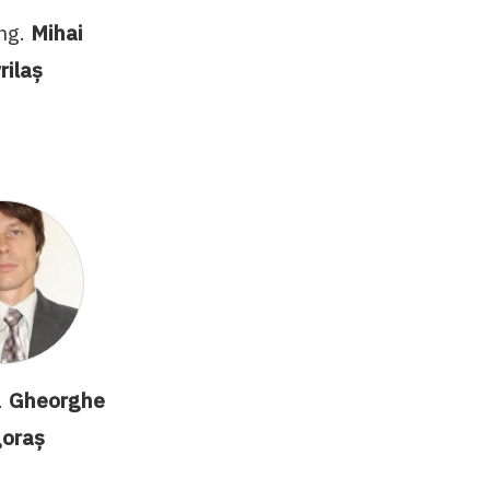
ing.
Mihai
rilaș
.
Gheorghe
goraș