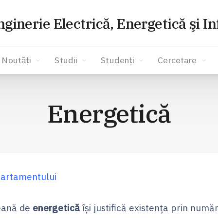
nginerie Electrică, Energetică şi I
Noutăți
Studii
Studenți
Cercetare
Energetică
artamentului
eană de
energetică
îşi justifică existenţa prin num