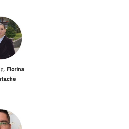
ng.
Florina
atache