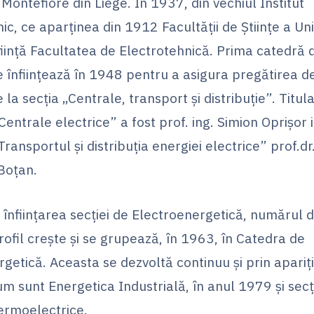
i Montefiore din Liege. În 1937, din vechiul Institut
ic, ce aparţinea din 1912 Facultăţii de Ştiinţe a Univ
a fiinţă Facultatea de Electrotehnică. Prima catedră
e înfiinţează în 1948 pentru a asigura pregătirea d
 la secţia „Centrale, transport şi distribuţie”. Titula
„Centrale electrice” a fost prof. ing. Simion Oprişor i
„Transportul şi distribuţia energiei electrice” prof.dr
Boţan.
 înfiinţarea secţiei de Electroenergetică, numărul d
rofil creşte şi se grupează, în 1963, în Catedra de
getică. Aceasta se dezvoltă continuu şi prin apariţ
cum sunt Energetica Industrială, în anul 1979 şi secţ
ermoelectrice.