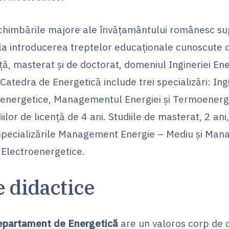
chimbările majore ale învăţamântului românesc su
la introducerea treptelor educaţionale cunoscute d
ţă, masterat şi de doctorat, domeniul Ingineriei En
 Catedra de Energetică include trei specializări: Ing
 energetice, Managementul Energiei şi Termoenerge
iilor de licenţă de 4 ani. Studiile de masterat, 2 ani,
specializările Management Energie – Mediu şi Ma
 Electroenergetice.
 didactice
epartament de Energetică
are un valoros corp de 