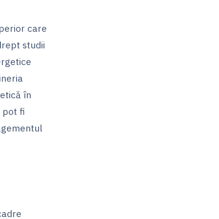
perior care
rept studii
ergetice
ineria
tică în
 pot fi
nagementul
cadre