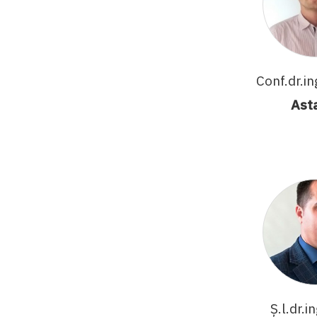
Conf.dr.in
Ast
Ș.l.dr.i