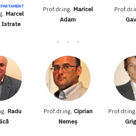
EPARTAMENT
Prof.dr.ing.
Maricel
Prof.dr.
ng.
Marcel
Adam
Gav
 Istrate
ng.
Radu
Prof.dr.ing.
Ciprian
Prof.dr.ing
lică
Nemeș
Gri