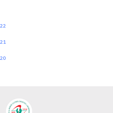
022
021
020