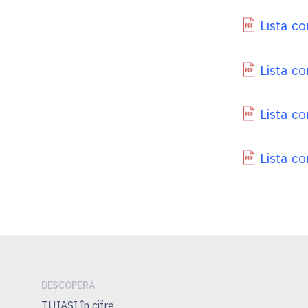
Lista co
Lista co
Lista co
Lista co
DESCOPERĂ
TUIASI în cifre