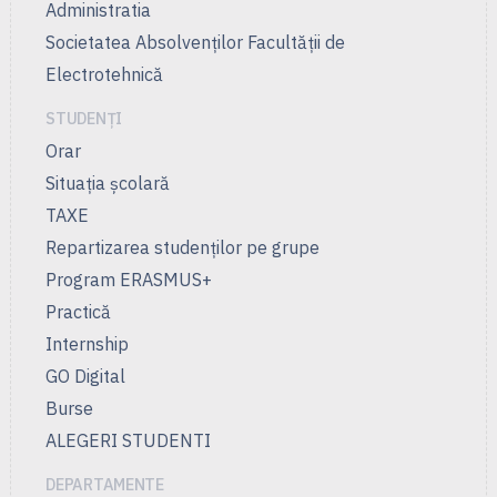
Administratia
Societatea Absolvenților Facultății de
Electrotehnică
STUDENȚI
Orar
Situația școlară
TAXE
Repartizarea studenților pe grupe
Program ERASMUS+
Practică
Internship
GO Digital
Burse
ALEGERI STUDENTI
DEPARTAMENTE