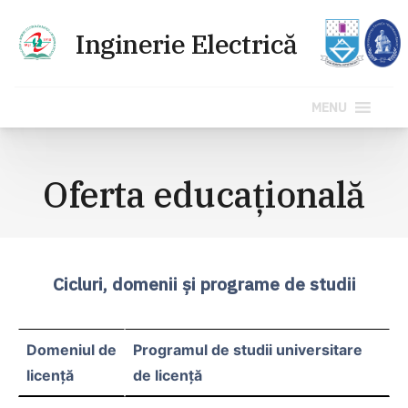
MENU
Sari
la
Oferta educațională
conținut
Cicluri, domenii și programe de studii
Domeniul de
Programul de studii universitare
licenţă
de licență