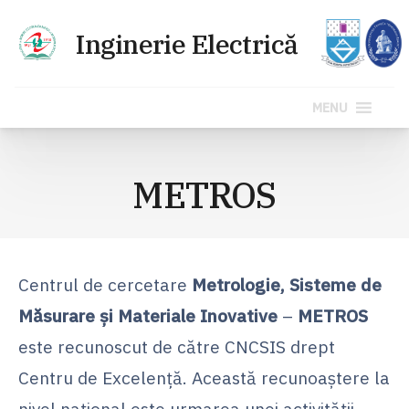
MENU
Sari
la
METROS
conținut
Centrul de cercetare
Metrologie, Sisteme de
Măsurare şi Materiale Inovative
–
METROS
este recunoscut de către CNCSIS drept
Centru de Excelenţă. Această recunoaştere la
nivel naţional este urmarea unei activităţii