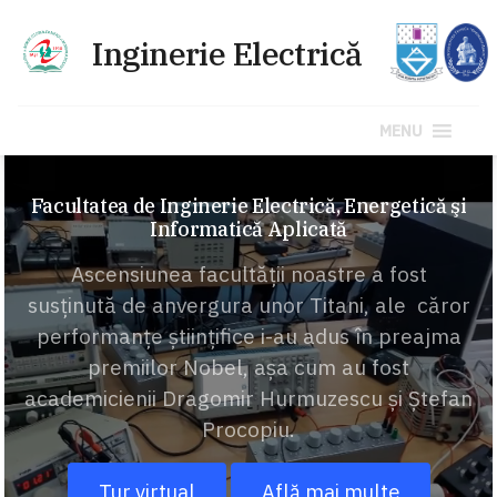
MENU
Sari
la
Facultatea de Inginerie Electrică, Energetică şi
Informatică Aplicată
conținut
Ascensiunea facultăţii noastre a fost
susţinută de anvergura unor Titani, ale căror
performanţe ştiinţifice i-au adus în preajma
premiilor Nobel, aşa cum au fost
academicienii Dragomir Hurmuzescu şi Ştefan
Procopiu.
Tur virtual
Află mai multe