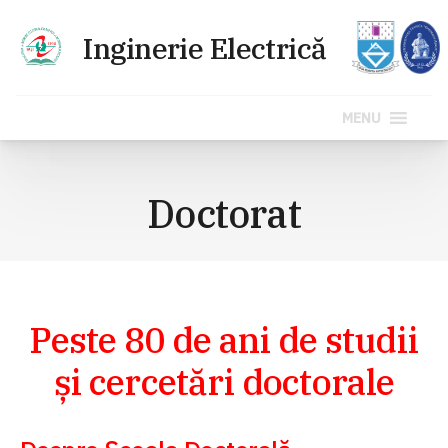
MENU
Sari
la
Doctorat
conținut
Peste 80 de ani de studii
și cercetări doctorale