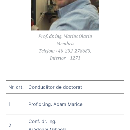
Prof. dr. ing. Marius Olariu
Membru
Telefon: +40-232-278683,
Interior – 1271
Nr. crt.
Conducător de doctorat
1
Prof.dr.ing. Adam Maricel
Conf. dr. ing.
2
Arădoaei Mihaela