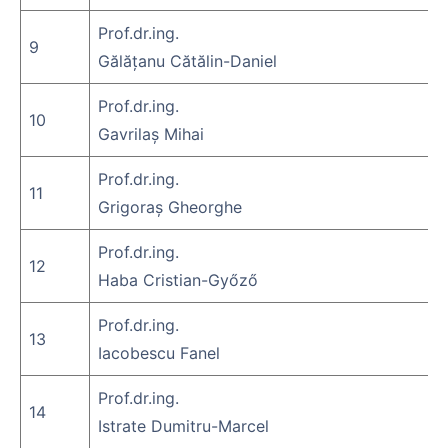
Prof.dr.ing.
9
Gălățanu Cătălin-Daniel
Prof.dr.ing.
10
Gavrilaş Mihai
Prof.dr.ing.
11
Grigoraș Gheorghe
Prof.dr.ing.
12
Haba Cristian-Győző
Prof.dr.ing.
13
Iacobescu Fanel
Prof.dr.ing.
14
Istrate Dumitru-Marcel