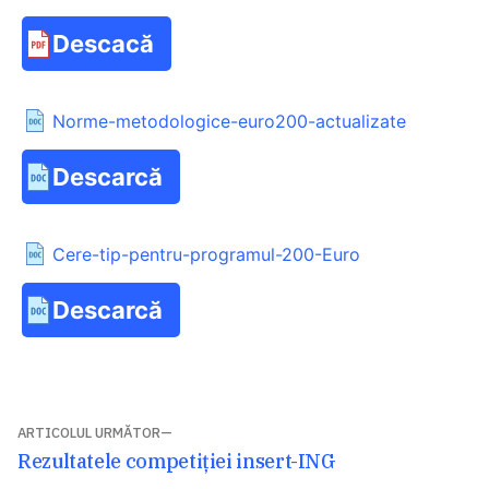
Descacă
Norme-metodologice-euro200-actualizate
Descarcă
Cere-tip-pentru-programul-200-Euro
Descarcă
Navigare
ARTICOLUL URMĂTOR
Articolul
Rezultatele competiției insert-ING
în
următor: