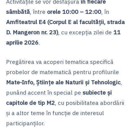
Activitățile se vor desfășura
în fiecare
sâmbătă
, între
orele 10:00 – 12:00
, în
Amfiteatrul E4 (Corpul E al facultății, strada
D. Mangeron nr. 23)
, cu excepția zilei de
11
aprilie 2026
.
Pregătirea va acoperi tematica specifică
probelor de matematică pentru profilurile
Mate-Info, Științe ale Naturii și Tehnologic
,
punând accent în special pe
subiecte și
capitole de tip M2
, cu posibilitatea abordării
și a altor teme în funcție de interesul
participanților.