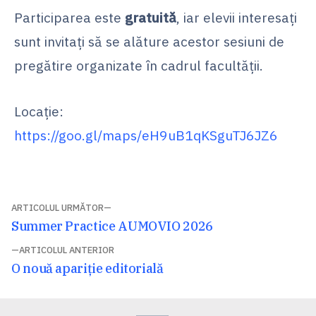
Participarea este
gratuită
, iar elevii interesați
sunt invitați să se alăture acestor sesiuni de
pregătire organizate în cadrul facultății.
Locație:
https://goo.gl/maps/eH9uB1qKSguTJ6JZ6
Navigare
ARTICOLUL URMĂTOR
Articolul
Summer Practice AUMOVIO 2026
în
următor:
ARTICOLUL ANTERIOR
articole
Articolul
O nouă apariţie editorială
anterior: