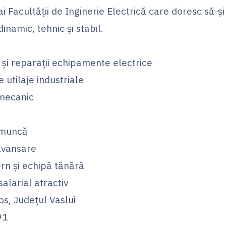
ai Facultății de Inginerie Electrică care doresc să-ș
inamic, tehnic și stabil.
e și reparații echipamente electrice
e utilaje industriale
omecanic
e muncă
 avansare
rn și echipă tânără
salarial atractiv
s, Județul Vaslui
91