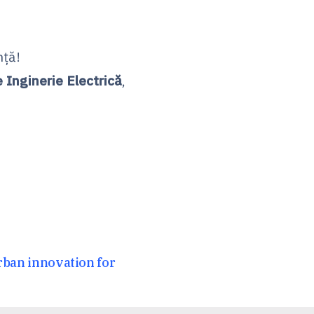
nță!
 Inginerie Electrică
,
rban innovation for