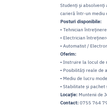
Studenți și absolvenți 
carieră într-un mediu d
Posturi disponibile:
• Tehnician întreținer
• Electrician întreținer
• Automatist / Electr
Oferim:
• Instruire la locul d
• Posibilități reale de
• Mediu de lucru mode
• Stabilitate și pachet 
Locație:
Muntenii de Jo
Contact:
0755 764 7