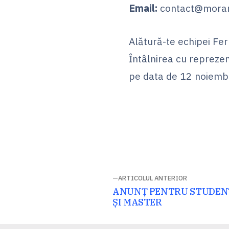
Email:
contact@mora
Alătură-te echipei Fe
Întâlnirea cu repreze
pe data de 12 noiemb
Navigare
ARTICOLUL ANTERIOR
Articolul
ANUNȚ PENTRU STUDENȚI
în
anterior:
ȘI MASTER
articole