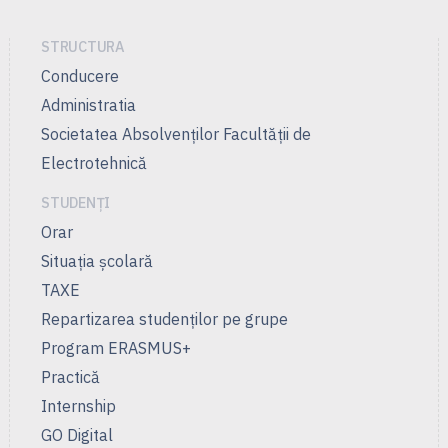
STRUCTURA
Conducere
Administratia
Societatea Absolvenților Facultății de
Electrotehnică
STUDENȚI
Orar
Situația școlară
TAXE
Repartizarea studenților pe grupe
Program ERASMUS+
Practică
Internship
GO Digital