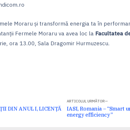
ndicom.ro
rmele Moraru și transformă energia ta în performa
ntanții Fermele Moraru va avea loc la
Facultatea de
rie, ora 13.00, Sala Dragomir Hurmuzescu.
ARTICOLUL URMĂTOR
Articolul
I DIN ANUL I, LICENȚĂ
IASI, Romania – “Smart u
următor:
energy efficiency”