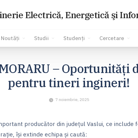
inerie Electrică, Energetică şi Inf
Noutăți
Studii
Studenți
Cercetare
ORARU – Oportunități d
pentru tineri ingineri!
7 noiembrie, 2025
portant producător din județul Vaslui, ce include
ație, își extinde echipa și caută: