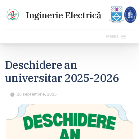
MENU
Sari
la
Deschidere an
conținut
universitar 2025-2026
26 septembrie, 2025