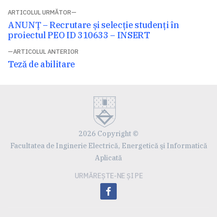
Navigare
ARTICOLUL URMĂTOR
Articolul
ANUNȚ – Recrutare și selecție studenți în
în
următor:
proiectul PEO ID 310633 – INSERT
articole
ARTICOLUL ANTERIOR
Articolul
Teză de abilitare
anterior:
2026 Copyright ©
Facultatea de Inginerie Electrică, Energetică şi Informatică
Aplicată
URMĂREȘTE-NE ȘI PE
facebook