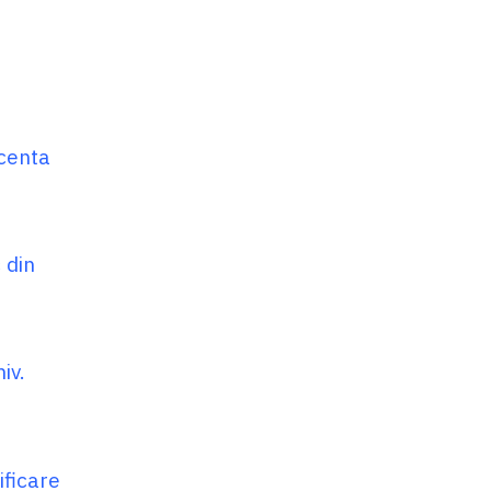
icenta
 din
iv.
ificare