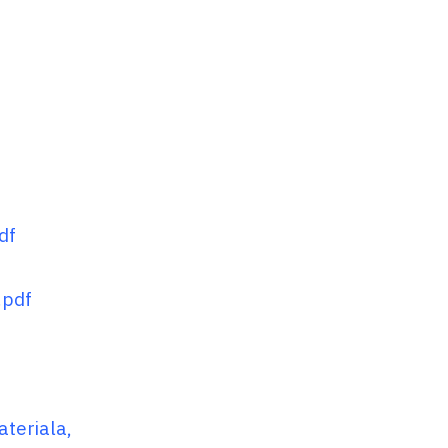
df
.pdf
teriala,